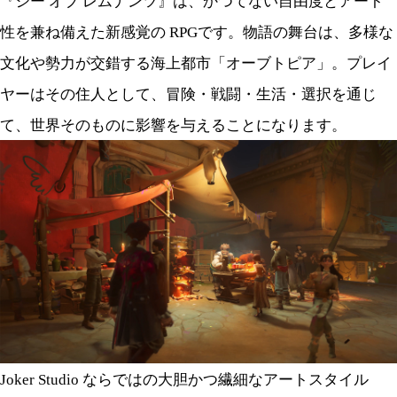
『シー オブ レムナンツ』は、かつてない自由度とアート
性を兼ね備えた新感覚の RPGです。物語の舞台は、多様な
文化や勢力が交錯する海上都市「オーブトピア」。プレイ
ヤーはその住人として、冒険・戦闘・生活・選択を通じ
て、世界そのものに影響を与えることになります。
Joker Studio ならではの大胆かつ繊細なアートスタイル