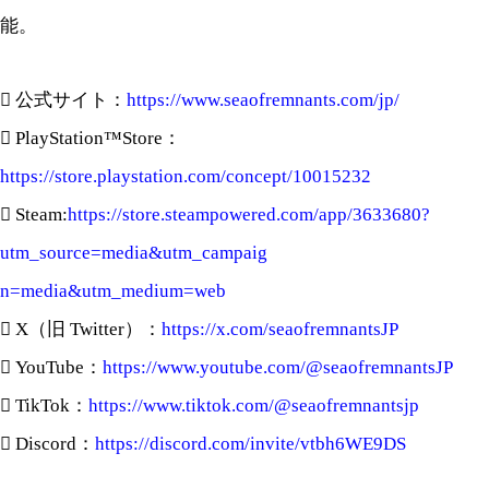
能。
 公式サイト：
https://www.seaofremnants.com/jp/
 PlayStation™Store：
https://store.playstation.com/concept/10015232
 Steam:
https://store.steampowered.com/app/3633680?
utm_source=media&utm_campaig
n=media&utm_medium=web
 X（旧 Twitter）：
https://x.com/seaofremnantsJP
 YouTube：
https://www.youtube.com/@seaofremnantsJP
 TikTok：
https://www.tiktok.com/@seaofremnantsjp
 Discord：
https://discord.com/invite/vtbh6WE9DS