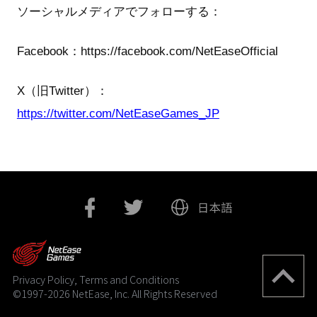
ソーシャルメディアでフォローする：
Facebook：https://facebook.com/NetEaseOfficial
X（旧Twitter）：
https://twitter.com/NetEaseGames_JP
Privacy Policy, Terms and Conditions
©1997-2026 NetEase, Inc. All Rights Reserved