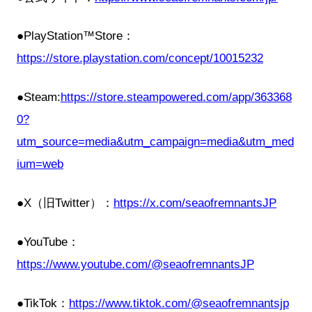
●PlayStation™Store：
https://store.playstation.com/concept/10015232
●Steam:
https://store.steampowered.com/app/363368
0?
utm_source=media&utm_campaign=media&utm_med
ium=web
●X（旧Twitter）：
https://x.com/seaofremnantsJP
●YouTube：
https://www.youtube.com/@seaofremnantsJP
●TikTok：
https://www.tiktok.com/@seaofremnantsjp